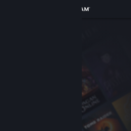
Bejelentkezés
Áruház
Közösség
Névjegy
Támogatás
Nyelvváltás
A Steam mobilalkalmazás beszerzése
Asztali weboldalra váltás