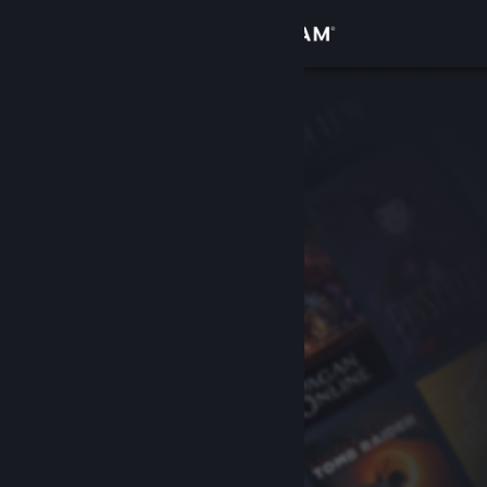
Bejelentkezés
Áruház
Közösség
Névjegy
Támogatás
Nyelvváltás
A Steam mobilalkalmazás beszerzése
Asztali weboldalra váltás