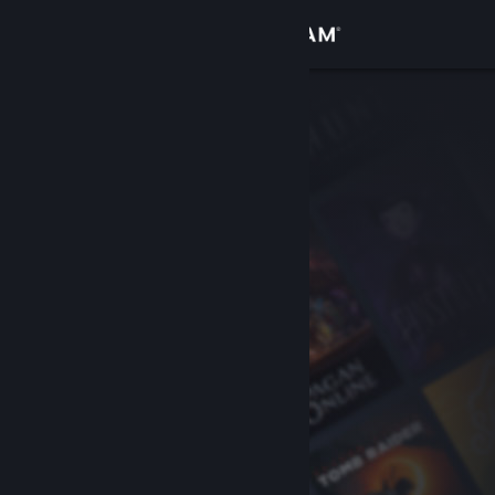
Bejelentkezés
Áruház
Közösség
Névjegy
Támogatás
Nyelvváltás
A Steam mobilalkalmazás beszerzése
Asztali weboldalra váltás