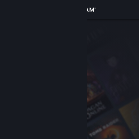
Bejelentkezés
Áruház
Közösség
Névjegy
Támogatás
Nyelvváltás
A Steam mobilalkalmazás beszerzése
Asztali weboldalra váltás