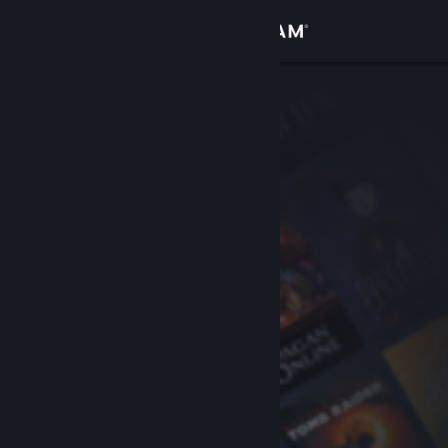
Bejelentkezés
Áruház
Közösség
Névjegy
Támogatás
Nyelvváltás
A Steam mobilalkalmazás beszerzése
Asztali weboldalra váltás