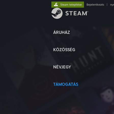
Steam telepítése
Bejelentkezés
|
ny
ÁRUHÁZ
KÖZÖSSÉG
NÉVJEGY
TÁMOGATÁS