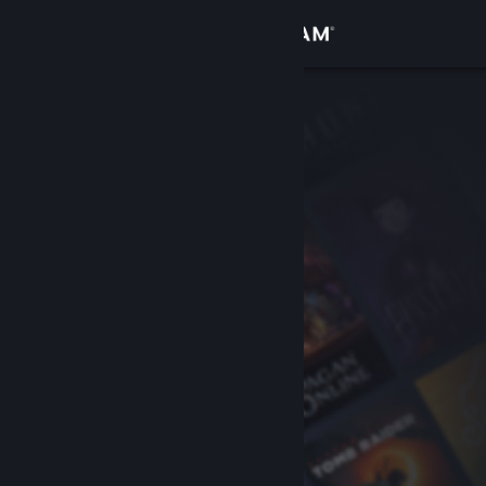
Bejelentkezés
Áruház
Közösség
Névjegy
Támogatás
Nyelvváltás
A Steam mobilalkalmazás beszerzése
Asztali weboldalra váltás