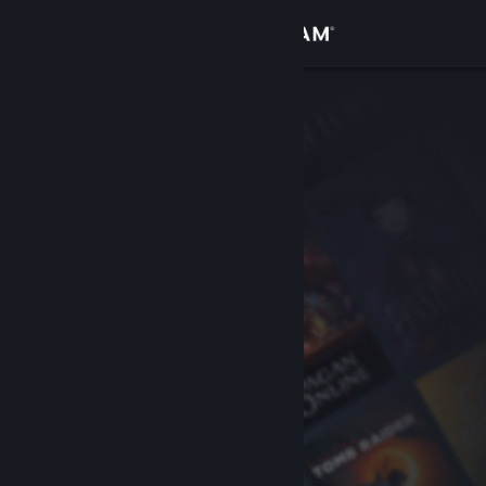
Bejelentkezés
Áruház
Közösség
Névjegy
Támogatás
Nyelvváltás
A Steam mobilalkalmazás beszerzése
Asztali weboldalra váltás