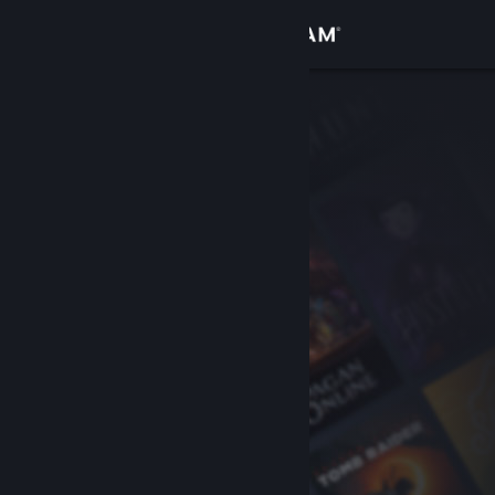
Bejelentkezés
Áruház
Közösség
Névjegy
Támogatás
Nyelvváltás
A Steam mobilalkalmazás beszerzése
Asztali weboldalra váltás