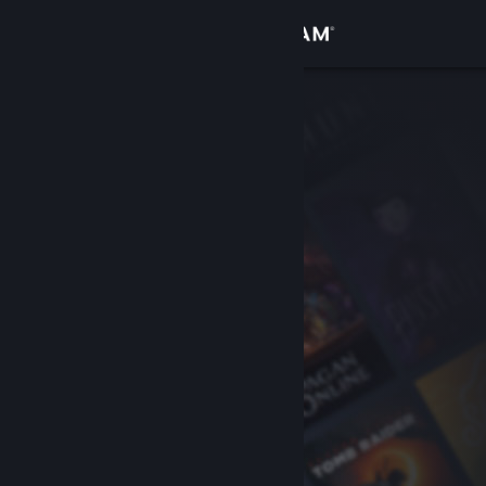
Bejelentkezés
Áruház
Közösség
Névjegy
Támogatás
Nyelvváltás
A Steam mobilalkalmazás beszerzése
Asztali weboldalra váltás