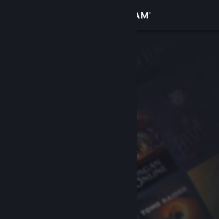
Bejelentkezés
Áruház
Közösség
Névjegy
Támogatás
Nyelvváltás
A Steam mobilalkalmazás beszerzése
Asztali weboldalra váltás