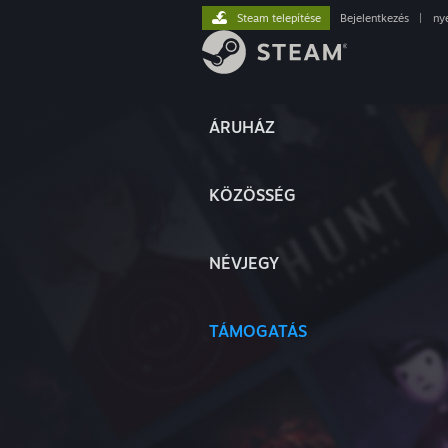
Steam telepítése
Bejelentkezés
|
ny
ÁRUHÁZ
KÖZÖSSÉG
NÉVJEGY
TÁMOGATÁS