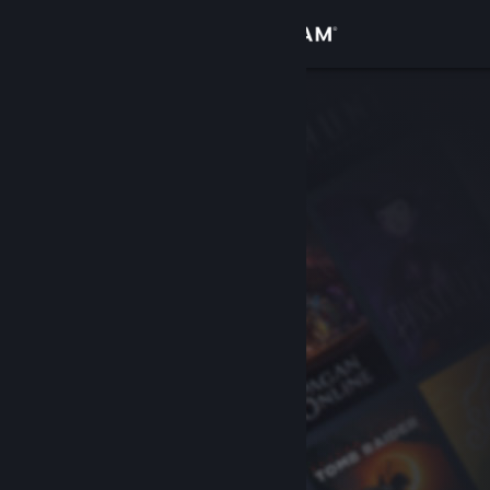
Bejelentkezés
Áruház
Közösség
Névjegy
Támogatás
Nyelvváltás
A Steam mobilalkalmazás beszerzése
Asztali weboldalra váltás