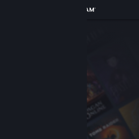
Bejelentkezés
Áruház
Közösség
Névjegy
Támogatás
Nyelvváltás
A Steam mobilalkalmazás beszerzése
Asztali weboldalra váltás