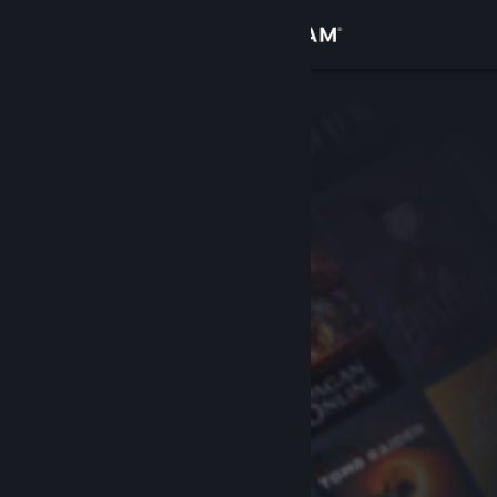
Bejelentkezés
Áruház
Közösség
Névjegy
Támogatás
Nyelvváltás
A Steam mobilalkalmazás beszerzése
Asztali weboldalra váltás