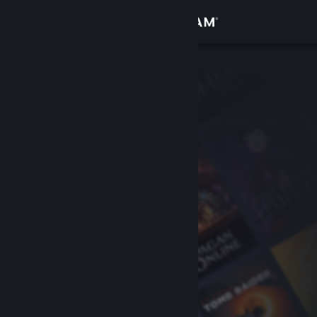
Bejelentkezés
Áruház
Közösség
Névjegy
Támogatás
Nyelvváltás
A Steam mobilalkalmazás beszerzése
Asztali weboldalra váltás