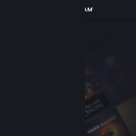
Bejelentkezés
Áruház
Közösség
Névjegy
Támogatás
Nyelvváltás
A Steam mobilalkalmazás beszerzése
Asztali weboldalra váltás