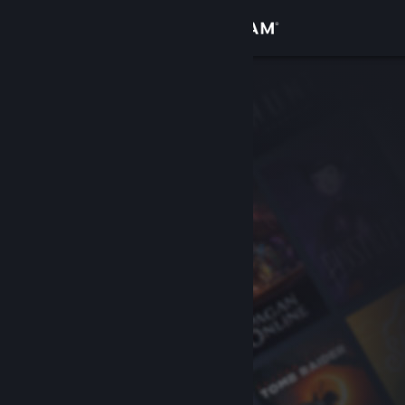
Bejelentkezés
Áruház
Közösség
Névjegy
Támogatás
Nyelvváltás
A Steam mobilalkalmazás beszerzése
Asztali weboldalra váltás