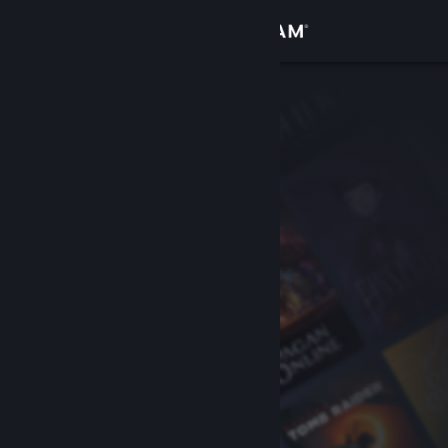
Bejelentkezés
Áruház
Közösség
Névjegy
Támogatás
Nyelvváltás
A Steam mobilalkalmazás beszerzése
Asztali weboldalra váltás