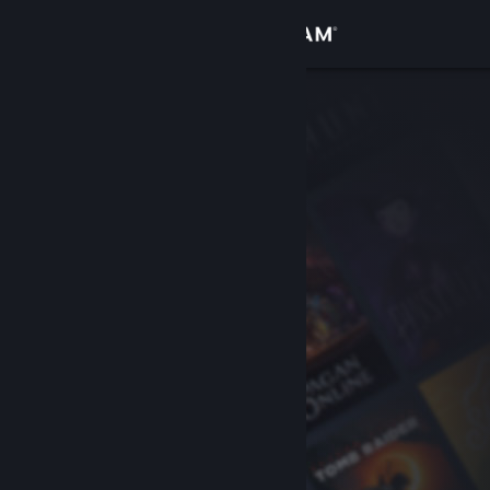
Bejelentkezés
Áruház
Közösség
Névjegy
Támogatás
Nyelvváltás
A Steam mobilalkalmazás beszerzése
Asztali weboldalra váltás