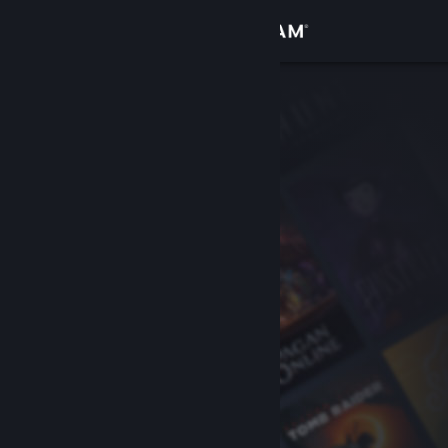
Bejelentkezés
Áruház
Közösség
Névjegy
Támogatás
Nyelvváltás
A Steam mobilalkalmazás beszerzése
Asztali weboldalra váltás