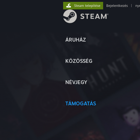
Steam telepítése
Bejelentkezés
|
ny
ÁRUHÁZ
KÖZÖSSÉG
NÉVJEGY
TÁMOGATÁS