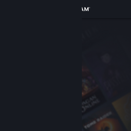
Bejelentkezés
Áruház
Közösség
Névjegy
Támogatás
Nyelvváltás
A Steam mobilalkalmazás beszerzése
Asztali weboldalra váltás