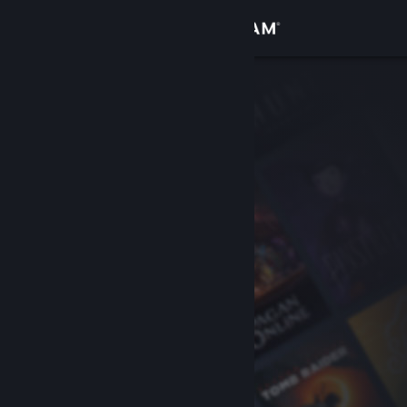
Bejelentkezés
Áruház
Közösség
Névjegy
Támogatás
Nyelvváltás
A Steam mobilalkalmazás beszerzése
Asztali weboldalra váltás