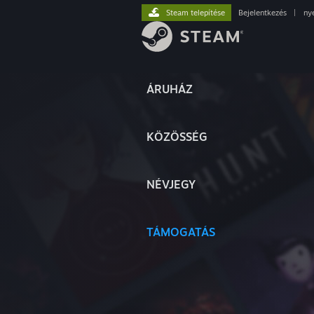
Steam telepítése
Bejelentkezés
|
ny
ÁRUHÁZ
KÖZÖSSÉG
NÉVJEGY
TÁMOGATÁS