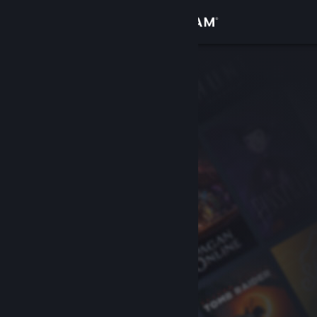
Bejelentkezés
Áruház
Közösség
Névjegy
Támogatás
Nyelvváltás
A Steam mobilalkalmazás beszerzése
Asztali weboldalra váltás