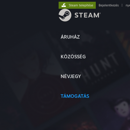
Steam telepítése
Bejelentkezés
|
ny
ÁRUHÁZ
KÖZÖSSÉG
NÉVJEGY
TÁMOGATÁS