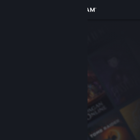
Bejelentkezés
Áruház
Közösség
Névjegy
Támogatás
Nyelvváltás
A Steam mobilalkalmazás beszerzése
Asztali weboldalra váltás