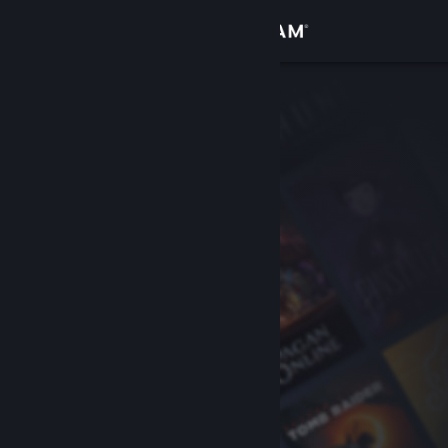
Bejelentkezés
Áruház
Közösség
Névjegy
Támogatás
Nyelvváltás
A Steam mobilalkalmazás beszerzése
Asztali weboldalra váltás