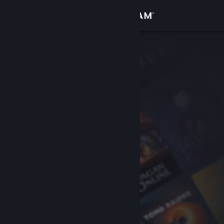
Bejelentkezés
Áruház
Közösség
Névjegy
Támogatás
Nyelvváltás
A Steam mobilalkalmazás beszerzése
Asztali weboldalra váltás