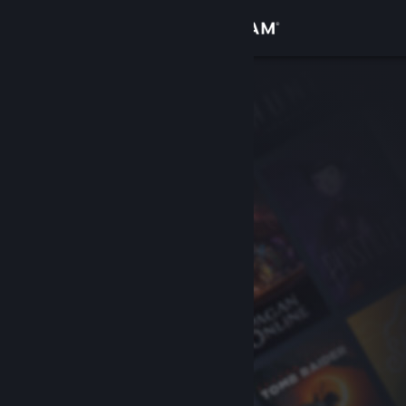
Bejelentkezés
Áruház
Közösség
Névjegy
Támogatás
Nyelvváltás
A Steam mobilalkalmazás beszerzése
Asztali weboldalra váltás