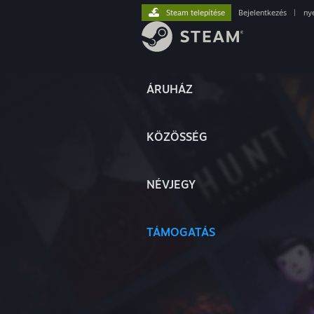
Steam telepítése
Bejelentkezés
|
ny
ÁRUHÁZ
KÖZÖSSÉG
NÉVJEGY
TÁMOGATÁS