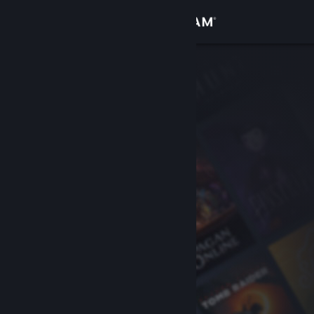
Bejelentkezés
Áruház
Közösség
Névjegy
Támogatás
Nyelvváltás
A Steam mobilalkalmazás beszerzése
Asztali weboldalra váltás