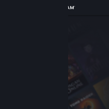
Bejelentkezés
Áruház
Közösség
Névjegy
Támogatás
Nyelvváltás
A Steam mobilalkalmazás beszerzése
Asztali weboldalra váltás