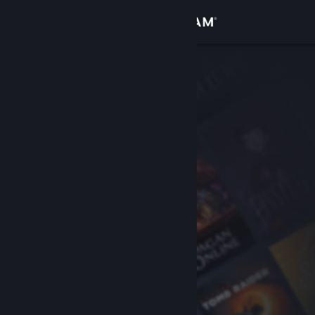
Bejelentkezés
Áruház
Közösség
Névjegy
Támogatás
Nyelvváltás
A Steam mobilalkalmazás beszerzése
Asztali weboldalra váltás