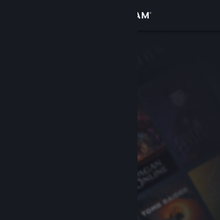
Bejelentkezés
Áruház
Közösség
Névjegy
Támogatás
Nyelvváltás
A Steam mobilalkalmazás beszerzése
Asztali weboldalra váltás