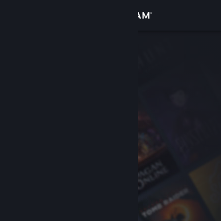
Bejelentkezés
Áruház
Közösség
Névjegy
Támogatás
Nyelvváltás
A Steam mobilalkalmazás beszerzése
Asztali weboldalra váltás