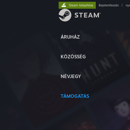
Steam telepítése
Bejelentkezés
|
ny
ÁRUHÁZ
KÖZÖSSÉG
NÉVJEGY
TÁMOGATÁS