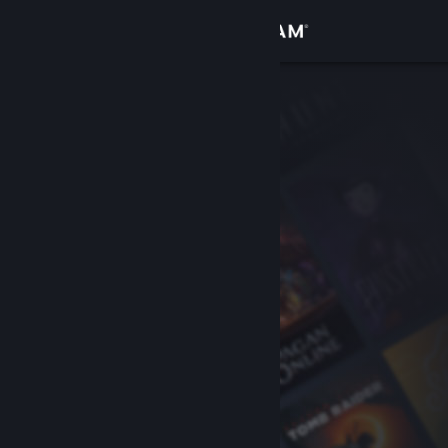
Bejelentkezés
Áruház
Közösség
Névjegy
Támogatás
Nyelvváltás
A Steam mobilalkalmazás beszerzése
Asztali weboldalra váltás