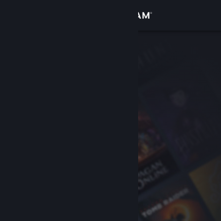
Bejelentkezés
Áruház
Közösség
Névjegy
Támogatás
Nyelvváltás
A Steam mobilalkalmazás beszerzése
Asztali weboldalra váltás