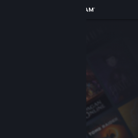
Bejelentkezés
Áruház
Közösség
Névjegy
Támogatás
Nyelvváltás
A Steam mobilalkalmazás beszerzése
Asztali weboldalra váltás