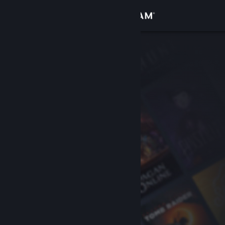
Bejelentkezés
Áruház
Közösség
Névjegy
Támogatás
Nyelvváltás
A Steam mobilalkalmazás beszerzése
Asztali weboldalra váltás