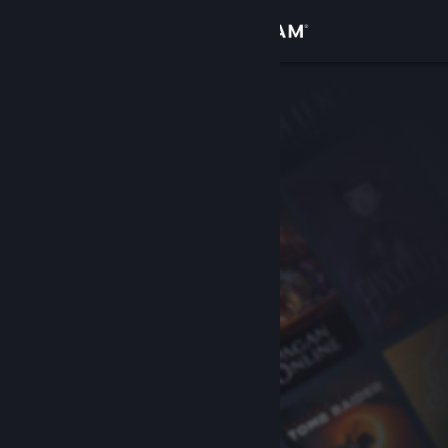
Bejelentkezés
Áruház
Közösség
Névjegy
Támogatás
Nyelvváltás
A Steam mobilalkalmazás beszerzése
Asztali weboldalra váltás