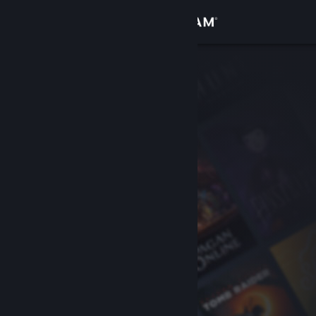
Bejelentkezés
Áruház
Közösség
Névjegy
Támogatás
Nyelvváltás
A Steam mobilalkalmazás beszerzése
Asztali weboldalra váltás