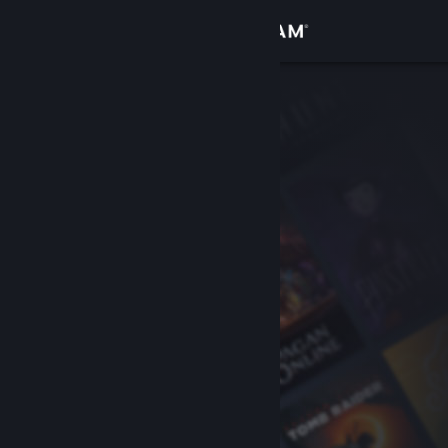
Bejelentkezés
Áruház
Közösség
Névjegy
Támogatás
Nyelvváltás
A Steam mobilalkalmazás beszerzése
Asztali weboldalra váltás