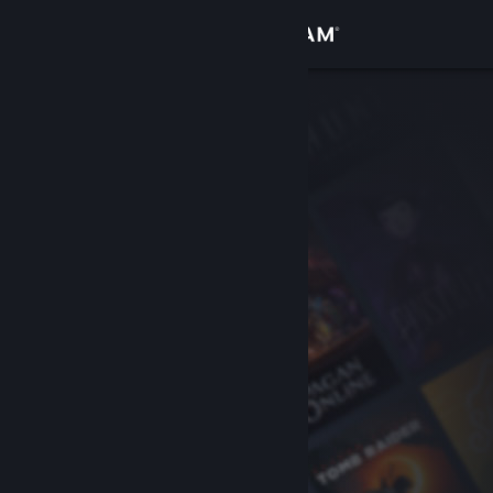
Bejelentkezés
Áruház
Közösség
Névjegy
Támogatás
Nyelvváltás
A Steam mobilalkalmazás beszerzése
Asztali weboldalra váltás