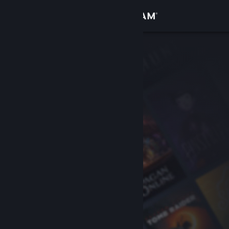
Bejelentkezés
Áruház
Közösség
Névjegy
Támogatás
Nyelvváltás
A Steam mobilalkalmazás beszerzése
Asztali weboldalra váltás