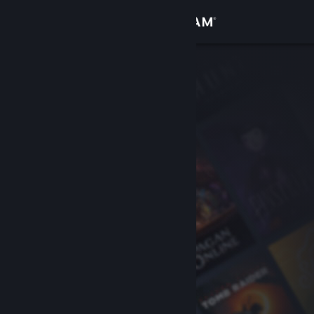
Bejelentkezés
Áruház
Közösség
Névjegy
Támogatás
Nyelvváltás
A Steam mobilalkalmazás beszerzése
Asztali weboldalra váltás