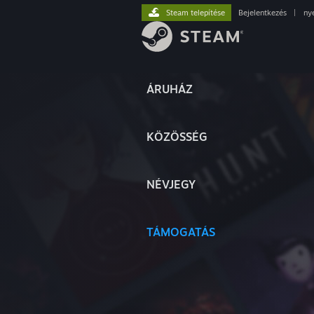
Steam telepítése
Bejelentkezés
|
ny
ÁRUHÁZ
KÖZÖSSÉG
NÉVJEGY
TÁMOGATÁS