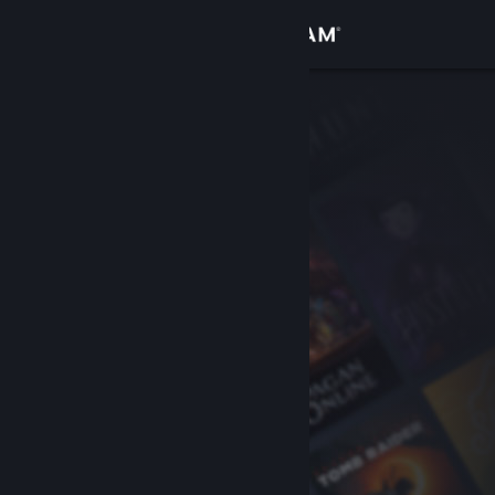
Bejelentkezés
Áruház
Közösség
Névjegy
Támogatás
Nyelvváltás
A Steam mobilalkalmazás beszerzése
Asztali weboldalra váltás